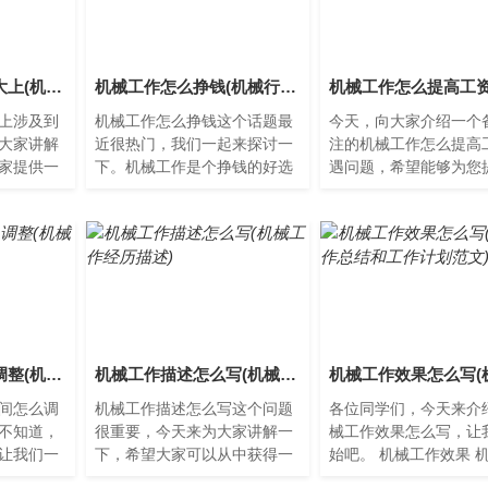
机械工作怎么说高大上(机械工作内容怎么写)
机械工作怎么挣钱(机械行业怎么赚外快)
上涉及到
机械工作怎么挣钱这个话题最
今天，向大家介绍一个
大家讲解
近很热门，我们一起来探讨一
注的机械工作怎么提高
家提供一
下。机械工作是个挣钱的好选
遇问题，希望能够为您
作：高科
择机械工作是一个很好的选
助，让我们一起了解下
一种高
择，因为它可以让你在很短的
何提高机械工作的工资
时...
机...
机械工作时间怎么调整(机械工作时间分类图)
机械工作描述怎么写(机械工作经历描述)
间怎么调
机械工作描述怎么写这个问题
各位同学们，今天来介
不知道，
很重要，今天来为大家讲解一
械工作效果怎么写，让
让我们一
下，希望大家可以从中获得一
始吧。 机械工作效果 
作时间怎
些新的启示。关于机械工作描
作效果是指机械设备在