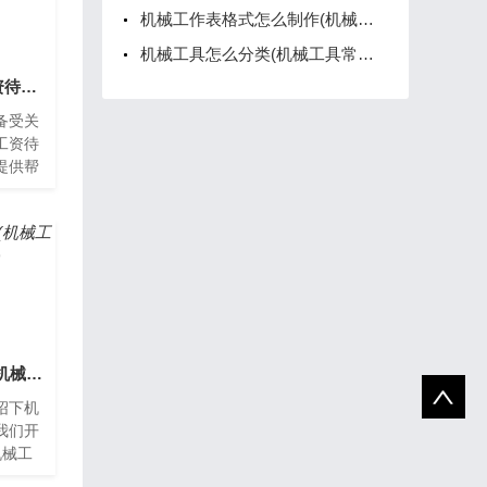
机械工作表格式怎么制作(机械工时表格式)
机械工具怎么分类(机械工具常用大全名称)
机械工作怎么提高工资待遇(机械技术怎么才能提升)
备受关
工资待
提供帮
吧。如
待遇
机械工作效果怎么写(机械工作总结和工作计划范文)
绍下机
我们开
机械工
操作过