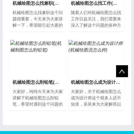
机械绘图怎么找兼职(机械绘图兼职15元一张图纸)
机械绘图怎么找工作(机械绘图有前途吗)
机械绘图怎么找兼职这个问
随着人们对机械绘图怎么找
题很重要，今天来为大家讲
工作日益关注，我们需要来
解一下，希望能引起大家的
深入了解这个问题的各种方
重视。机械绘图兼职介绍机
面。机械绘图行业现状随着
械绘图是一门需要技术和经
科技的不断发展，机械绘图
验的工作，...
行业也在不...
机械绘图怎么削铅笔(机械制图怎么削铅笔)
机械绘图怎么成为设计师(机械绘图员怎么样)
大家好，纯纯今天来为大家
大家好，关于机械绘图怎么
讲解下机械绘图怎么削铅
成为设计师这个很多人还不
笔，希望对遇到这个问题的
知道，呆呆来为大家解答以
小伙伴有所帮助。机械绘图
上的问题，现在让我们一起
的削铅笔机械绘图是一项精
来了解。什么是机械绘图机
密的工作，需...
械绘图是一...