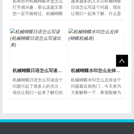
如果您对机械蝴蝶木盒怎么
越来越多的人关注机械蝴蝶
打开感兴趣，那么这篇文章
日语怎么写这个问题，现在
您一定不能错过。机械蝴蝶
让我们一起来了解。什么是
木盒的外观机械蝴蝶木盒是
机械蝴蝶？机械蝴蝶是一种
一款很精致的手工艺品，由
电动玩具，可以模拟真实的
优质木材制...
蝴蝶飞舞。...
机械蝴蝶日语怎么写读(机械蝴蝶日语怎么写读出来)
机械蝴蝶水印怎么去掉(蝴蝶机械表)
机械蝴蝶日语怎么写读这个
机械蝴蝶水印怎么去掉这个
问题引起了很多人的关注，
问题最近很热门，今天来为
现在让我们一起来了解它的
大家解释一下，希望能够为
解决方案。机械蝴蝶的介绍
大家提供一些新的思路。机
机械蝴蝶是一种仿生机器
械蝴蝶水印怎么去掉许多人
人，外形酷似...
在浏览网页...