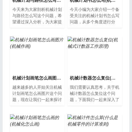
机械计划与路径怎么写(机械类生涯规划)
机械计划书怎么写(机械生涯规划)
今天来为大家剖析机械计划
今天小编为大家介绍一个备
与路径怎么写这个问题，希
受关注的机械计划书怎么写
望通过深入分析，为大家提
问题，从多个角度进行分
供一些新的思路。什么是机
析，希望能够解决您的疑
械计划与路径机械计划与路
惑。机械计划书怎么写机械
径是指在机...
计划书是机械工...
机械计划画笔怎么画图片(机械作画)
机械计数器怎么复位(机械式计数器工作原理)
越来越多的人开始关注机械
我们需要认真思考，关于机
计划画笔怎么画图片这个问
械计数器怎么复位这个问
题，现在让我们一起来探讨
题，下面我们一起来深入了
其解决方案。机械计划画笔
解。什么是机械计数器？机
是什么？机械计划画笔是一
械计数器是一种机械设备，
种能够用来...
用于记录事件...