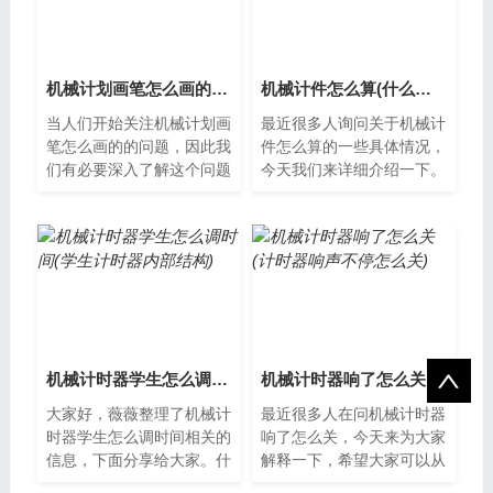
机械计划画笔怎么画的(机械化怎么画)
机械计件怎么算(什么是机械零件的计算准则)
当人们开始关注机械计划画
最近很多人询问关于机械计
笔怎么画的的问题，因此我
件怎么算的一些具体情况，
们有必要深入了解这个问题
今天我们来详细介绍一下。
的各种方面。机械计划画笔
什么是机械计件？机械计件
怎么画机械计划是一款非常
是指使用机械手段对物体进
有趣的游戏...
行计数或测...
机械计时器学生怎么调时间(学生计时器内部结构)
机械计时器响了怎么关(计时器响声不停怎么关)
大家好，薇薇整理了机械计
最近很多人在问机械计时器
时器学生怎么调时间相关的
响了怎么关，今天来为大家
信息，下面分享给大家。什
解释一下，希望大家可以从
么是机械计时器？机械计时
中获得一些新的知识。机械