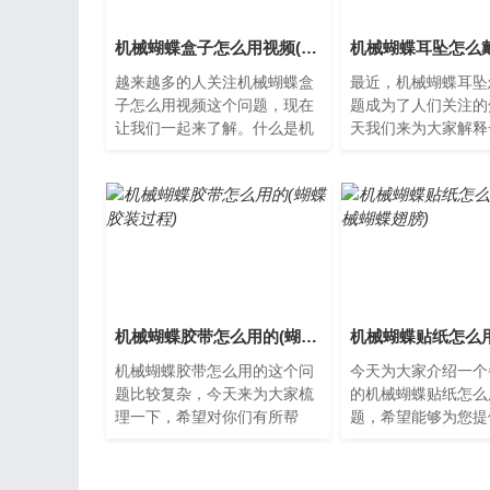
机械蝴蝶盒子怎么用视频(机械蝴蝶盒子怎么用视频教程)
越来越多的人关注机械蝴蝶盒
最近，机械蝴蝶耳坠
子怎么用视频这个问题，现在
题成为了人们关注的
让我们一起来了解。什么是机
天我们来为大家解释
械蝴蝶盒子？机械蝴蝶盒子是
械蝴蝶耳坠怎么戴？
一种玩具，通常由木材、金
耳坠是一种十分受欢
属...
饰...
机械蝴蝶胶带怎么用的(蝴蝶胶装过程)
机械蝴蝶胶带怎么用的这个问
今天为大家介绍一个
题比较复杂，今天来为大家梳
的机械蝴蝶贴纸怎么
理一下，希望对你们有所帮
题，希望能够为您提
助。了解机械蝴蝶胶带机械蝴
以便更好地了解这个
蝶胶带是一种常见的封箱胶
的问题。什么是机械
带，...
纸...