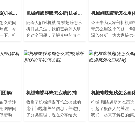
机械蝴蝶耳坠怎么戴(机械蝴蝶耳坠怎么戴的)
机械蝴蝶翅膀怎么折(机械蝴蝶翅膀怎么折视频)
怎么戴问
随着人们对机械 蝴蝶翅膀怎么
今天来为大家剖析机械
焦点，今
折日益关注，我们需要深入研
带怎么用这个问题，希
一下。机
究这个问题，了解其中的各个
深入分析，为大家提供
机械蝴蝶
方面。机械蝴蝶翅膀怎么折？
的思路。机械蝴蝶胶带
迎的耳
机械蝴蝶翅膀是一种非常有...
方法机械蝴蝶胶带是一
用...
机械蝴蝶贴纸怎么用图解(机械蝴蝶翅膀)
机械蝴蝶耳饰怎么戴的(蝴蝶形状的耳钉怎么戴)
备受关注
收集了机械蝴蝶耳饰怎么戴的
机械 蝴蝶翅膀怎么画
用图解问
这个问题相关的信息，并进行
引起了很多人的关注，
供帮助，
了分类整理，现在分享给大
我们一起来了解它的解
备受关注
家。机械蝴蝶耳饰的介绍机械
案。机械蝴蝶翅膀怎么
蝴蝶贴
蝴蝶耳饰是一种时尚新颖的饰
械蝴蝶翅膀是现代科技
品...
术...