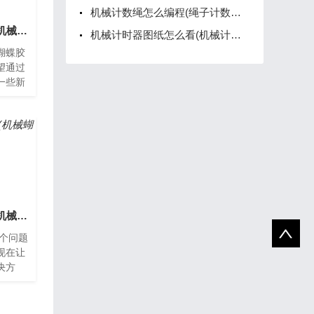
机械计数绳怎么编程(绳子计数器坏了怎么修)
机械蝴蝶胶带怎么用(机械蝴蝶胶带怎么用视频教程)
机械计时器图纸怎么看(机械计时器图纸怎么看图解)
蝴蝶胶
望通过
一些新
的使用
种常
机械蝴蝶翅膀怎么画(机械蝴蝶翅膀怎么画图片)
这个问题
现在让
决方
画？机
与艺