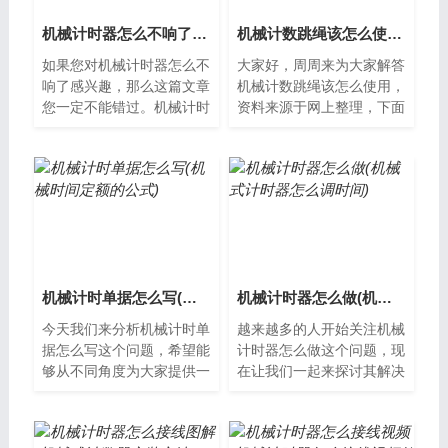
机械计时器怎么不响了(机械式计时器怎么调时间)
机械计数跳绳该怎么使用(机械计数跳绳该怎么使用视频)
如果您对机械计时器怎么不
大家好，周周来为大家解答
响了感兴趣，那么这篇文章
机械计数跳绳该怎么使用，
您一定不能错过。机械计时
资料来源于网上整理，下面
器不响了怎么办？机械计时
分享给大家一起了解下吧。
器是一种常用的计时工具，
机械计数跳绳的使用方法机
它可以在定...
械计数跳绳...
机械计时单据怎么写(机械时间定额的公式)
机械计时器怎么做(机械式计时器怎么调时间)
今天我们来分析机械计时单
越来越多的人开始关注机械
据怎么写这个问题，希望能
计时器怎么做这个问题，现
够从不同角度为大家提供一
在让我们一起来探讨其解决
些新的见解。什么是机械计
方案。什么是机械计时器？
时单据机械计时单据是一种
机械计时器是一种用来记录
记录员工工...
时间的设备...