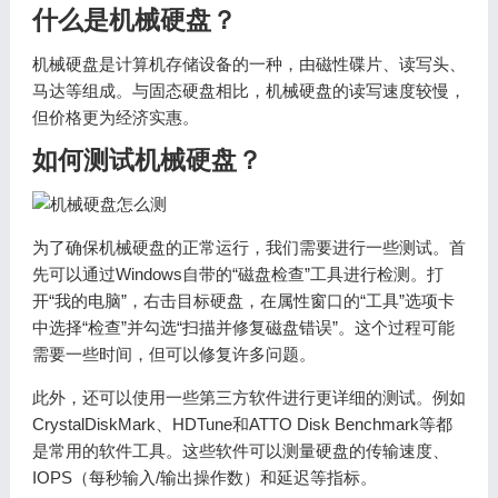
什么是机械硬盘？
机械硬盘是计算机存储设备的一种，由磁性碟片、读写头、
马达等组成。与固态硬盘相比，机械硬盘的读写速度较慢，
但价格更为经济实惠。
如何测试机械硬盘？
为了确保机械硬盘的正常运行，我们需要进行一些测试。首
先可以通过Windows自带的“磁盘检查”工具进行检测。打
开“我的电脑”，右击目标硬盘，在属性窗口的“工具”选项卡
中选择“检查”并勾选“扫描并修复磁盘错误”。这个过程可能
需要一些时间，但可以修复许多问题。
此外，还可以使用一些第三方软件进行更详细的测试。例如
CrystalDiskMark、HDTune和ATTO Disk Benchmark等都
是常用的软件工具。这些软件可以测量硬盘的传输速度、
IOPS（每秒输入/输出操作数）和延迟等指标。