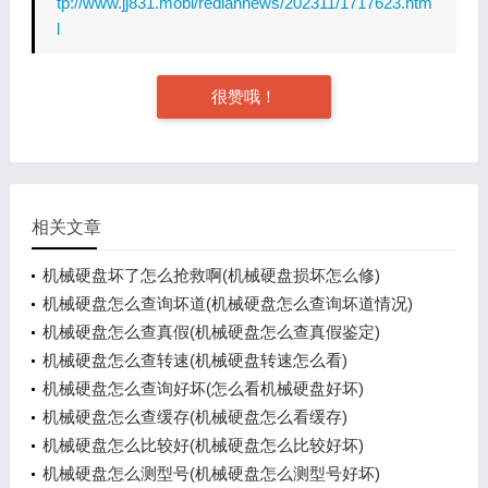
tp://www.jj831.mobi/rediannews/202311/1717623.htm
l
很赞哦！
相关文章
机械硬盘坏了怎么抢救啊(机械硬盘损坏怎么修)
机械硬盘怎么查询坏道(机械硬盘怎么查询坏道情况)
机械硬盘怎么查真假(机械硬盘怎么查真假鉴定)
机械硬盘怎么查转速(机械硬盘转速怎么看)
机械硬盘怎么查询好坏(怎么看机械硬盘好坏)
机械硬盘怎么查缓存(机械硬盘怎么看缓存)
机械硬盘怎么比较好(机械硬盘怎么比较好坏)
机械硬盘怎么测型号(机械硬盘怎么测型号好坏)