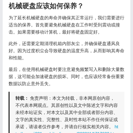
机械硬盘应该如何保养？
为了延长机械硬盘的寿命并确保其正常运行，我们需要进行
适当的保养。首先要避免机械硬盘在工作时受到震动或撞
击。如果需要移动计算机，最好将硬盘固定好。
此外，还需要定期清理机箱内部灰尘，并确保硬盘通风良
好。因为过度积尘会导致硬盘的温度升高，从而影响其寿命
和性能。
最后，在使用机械硬盘时要注意避免频繁写入和删除大量数
据，这可能会加速硬盘的损坏。同时，也应该经常备份重要
数据以防止意外丢失。
转载：
免责声明：本文为转载，非本网原创内容，
不代表本网观点。其原创性以及文中陈述文字和内容
未经本站证实，对本文以及其中全部或者部分内容、
文字的真实性、完整性、及时性本站不作任何保证或
承诺，请读者仅作参考，并请自行核实相关内容。
ht