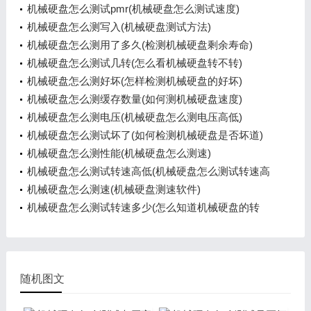
机械硬盘怎么测试pmr(机械硬盘怎么测试速度)
机械硬盘怎么测写入(机械硬盘测试方法)
机械硬盘怎么测用了多久(检测机械硬盘剩余寿命)
机械硬盘怎么测试几转(怎么看机械硬盘转不转)
机械硬盘怎么测好坏(怎样检测机械硬盘的好坏)
机械硬盘怎么测缓存数量(如何测机械硬盘速度)
机械硬盘怎么测电压(机械硬盘怎么测电压高低)
机械硬盘怎么测试坏了(如何检测机械硬盘是否坏道)
机械硬盘怎么测性能(机械硬盘怎么测速)
机械硬盘怎么测试转速高低(机械硬盘怎么测试转速高
低的)
机械硬盘怎么测速(机械硬盘测速软件)
机械硬盘怎么测试转速多少(怎么知道机械硬盘的转
速)
随机图文