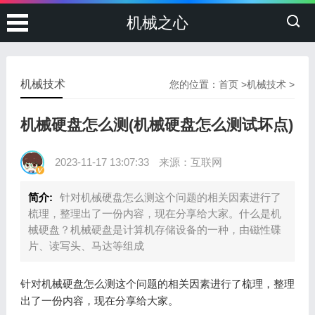
机械之心
机械技术
您的位置：
首页
>
机械技术
>
机械硬盘怎么测(机械硬盘怎么测试坏点)
2023-11-17 13:07:33
来源：互联网
简介:
针对机械硬盘怎么测这个问题的相关因素进行了
梳理，整理出了一份内容，现在分享给大家。什么是机
械硬盘？机械硬盘是计算机存储设备的一种，由磁性碟
片、读写头、马达等组成
针对机械硬盘怎么测这个问题的相关因素进行了梳理，整理
出了一份内容，现在分享给大家。