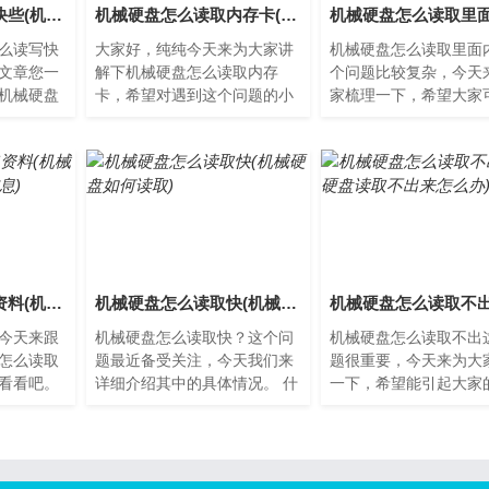
机械硬盘怎么读写快些(机械硬盘读写方式)
机械硬盘怎么读取内存卡(机械硬盘数据怎么读取)
么读写快
大家好，纯纯今天来为大家讲
机械硬盘怎么读取里面
文章您一
解下机械硬盘怎么读取内存
个问题比较复杂，今天
机械硬盘
卡，希望对遇到这个问题的小
家梳理一下，希望大家
的数据存
伙伴有所帮助。机械硬盘怎么
中获得一些新的思路。
写头、
读取内存卡随着数码设备的普
盘的原理机械硬盘是计
及...
最...
机械硬盘怎么读取资料(机械硬盘怎么读取资料信息)
机械硬盘怎么读取快(机械硬盘如何读取)
今天来跟
机械硬盘怎么读取快？这个问
机械硬盘怎么读取不出
怎么读取
题最近备受关注，今天我们来
题很重要，今天来为大
看看吧。
详细介绍其中的具体情况。 什
一下，希望能引起大家
硬盘，也
么是机械硬盘？ 机械硬盘是一
视。机械硬盘读取不出
种存储
种数据存储设备，由磁性...
现在，许多人都使用固
来...