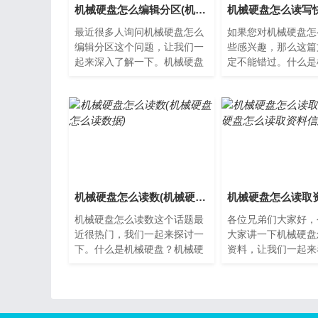
机械硬盘怎么编辑分区(机械硬盘怎么快速分区)
最近很多人询问机械硬盘怎么
如果您对机械硬盘怎
编辑分区这个问题，让我们一
些感兴趣，那么这篇
起来深入了解一下。机械硬盘
定不能错过。什么是
分区编辑机械硬盘是计算机存
机械硬盘是一种传统
储设备的一种，其分区编辑
储设备，由磁盘、读
是...
电...
机械硬盘怎么读数(机械硬盘怎么读数据)
机械硬盘怎么读数这个话题最
各位兄弟们大家好，
近很热门，我们一起来探讨一
大家讲一下机械硬盘
下。什么是机械硬盘？机械硬
资料，让我们一起来
盘，也称为传统硬盘，是一种
什么是机械硬盘机械
使用旋转磁盘和磁头来存储
称为传统硬盘，是一
和...
设...