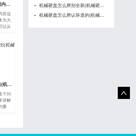
机械硬盘怎么读取里面内容(机械硬盘读取器怎么用)
机械硬盘怎么辨别全新(机械硬盘怎么辨别全新和翻新)
内容这
机械硬盘怎么辨认坏道的(机械硬盘检查是否有坏道的工具)
来为大
可以从
机械硬
算机
机械硬盘怎么读取不出(机械硬盘读取不出来怎么办)
这个问
家讲解
的重
的问题
态硬盘