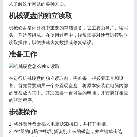
入了解这个问题的各种方面。
机械硬盘的独立读取
机械硬盘是计算机中重要的存储设备，它主要由盘片、读写
头、马达等组成。在使用过程中，经常需要对硬盘进行独立
读取操作，以便快速恢复数据或修复错误。
准备工作
在进行机械硬盘的独立读取前，需准备一些必要工具和设
备。首先需要购买一个外置硬盘盒，将原本安装在电脑内部
的硬盘放入其中。其次需要一台可靠的电脑，并安装好相应
的驱动程序。
步骤操作
1. 将外置硬盘盒插入电脑USB接口，并打开电脑。
2. 在“我的电脑”中找到新识别出来的磁盘，并右键单击选