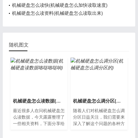
机械硬盘怎么读快(机械硬盘怎么加快读取速度)
机械硬盘怎么读资料(机械硬盘怎么读取出来)
随机图文
机械硬盘怎么读数据(机械硬盘读数据咯哒咯哒响)
机械硬盘怎么调分区(机械硬盘怎么调分区的)
最近很多人在问机械硬盘怎
随着人们对机械硬盘怎么调
么读数据，今天露露整理了
分区日益关注，我们需要来
一些相关资料，下面分享给
深入了解这个问题的各种方
大家一起了解下吧。什么是
面。机械硬盘调整分区的方
机械硬盘？机械硬盘是一种
法在使用机械硬盘的过程