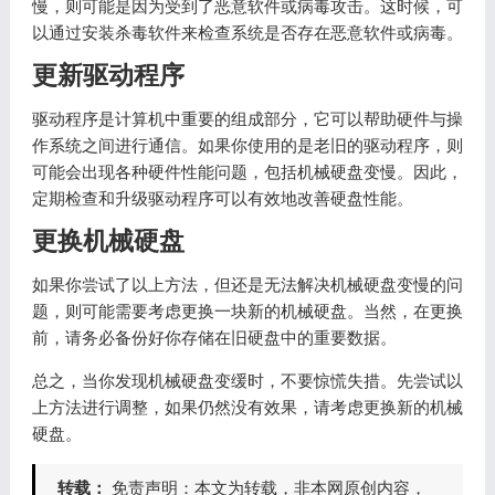
慢，则可能是因为受到了恶意软件或病毒攻击。这时候，可
以通过安装杀毒软件来检查系统是否存在恶意软件或病毒。
更新驱动程序
驱动程序是计算机中重要的组成部分，它可以帮助硬件与操
作系统之间进行通信。如果你使用的是老旧的驱动程序，则
可能会出现各种硬件性能问题，包括机械硬盘变慢。因此，
定期检查和升级驱动程序可以有效地改善硬盘性能。
更换机械硬盘
如果你尝试了以上方法，但还是无法解决机械硬盘变慢的问
题，则可能需要考虑更换一块新的机械硬盘。当然，在更换
前，请务必备份好你存储在旧硬盘中的重要数据。
总之，当你发现机械硬盘变缓时，不要惊慌失措。先尝试以
上方法进行调整，如果仍然没有效果，请考虑更换新的机械
硬盘。
转载：
免责声明：本文为转载，非本网原创内容，