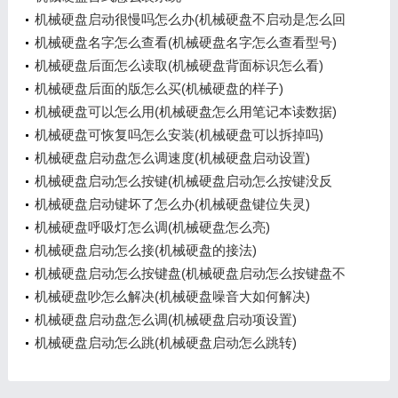
机械硬盘启动很慢吗怎么办(机械硬盘不启动是怎么回
事)
机械硬盘名字怎么查看(机械硬盘名字怎么查看型号)
机械硬盘后面怎么读取(机械硬盘背面标识怎么看)
机械硬盘后面的版怎么买(机械硬盘的样子)
机械硬盘可以怎么用(机械硬盘怎么用笔记本读数据)
机械硬盘可恢复吗怎么安装(机械硬盘可以拆掉吗)
机械硬盘启动盘怎么调速度(机械硬盘启动设置)
机械硬盘启动怎么按键(机械硬盘启动怎么按键没反
应)
机械硬盘启动键坏了怎么办(机械硬盘键位失灵)
机械硬盘呼吸灯怎么调(机械硬盘怎么亮)
机械硬盘启动怎么接(机械硬盘的接法)
机械硬盘启动怎么按键盘(机械硬盘启动怎么按键盘不
亮)
机械硬盘吵怎么解决(机械硬盘噪音大如何解决)
机械硬盘启动盘怎么调(机械硬盘启动项设置)
机械硬盘启动怎么跳(机械硬盘启动怎么跳转)