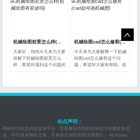
款经典的跑...
一款非常受...
机械绘图前景怎么样(机械绘图有前途吗)
机械绘图cad怎么修剪(cad如何画机械图)
大家好，纯纯今天来为大家
今天来为大家解释一下机械
讲解下机械绘图前景怎么
绘图cad怎么修剪这个问
样，希望对遇到这个问题的
题，希望对大家有帮助。机
小伙伴有所帮助。机械绘图
械绘图CAD怎么修剪？机械
前景怎么样？机械绘图是一
绘图CAD是一款非常实用的
种通过手工或...
工具，它可以帮...
站点声明：
网站作为信息内容发布平台，页面展示内容的目的在于传播更多信
息，不代表本网站立场，不承担任何经济和法律责任。 All Rights