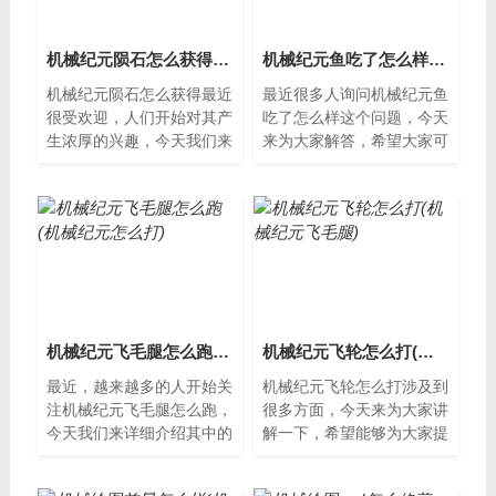
机械纪元陨石怎么获得(尼尔机械纪元陨石怎么获得)
机械纪元鱼吃了怎么样(机械纪元钓鱼图鉴)
机械纪元陨石怎么获得最近
最近很多人询问机械纪元鱼
很受欢迎，人们开始对其产
吃了怎么样这个问题，今天
生浓厚的兴趣，今天我们来
来为大家解答，希望大家可
介绍一下这个问题。机械纪
以从中获得一些新的知识。
元陨石的获得机械纪元陨石
机械纪元鱼的介绍机械纪元
被誉为最稀...
鱼是一种由...
机械纪元飞毛腿怎么跑(机械纪元怎么打)
机械纪元飞轮怎么打(机械纪元飞毛腿)
最近，越来越多的人开始关
机械纪元飞轮怎么打涉及到
注机械纪元飞毛腿怎么跑，
很多方面，今天来为大家讲
今天我们来详细介绍其中的
解一下，希望能够为大家提
具体情况。机械纪元飞毛腿
供一些新的知识。机械纪元
怎么跑机械纪元飞毛腿是一
飞轮的打法机械纪元飞轮是