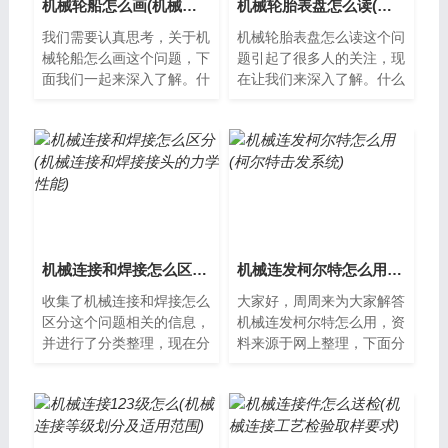
机械轮船怎么画(机械轮船图片)
机械轮胎表盘怎么读(机械胎压表怎么用)
我们需要认真思考，关于机
机械轮胎表盘怎么读这个问
械轮船怎么画这个问题，下
题引起了很多人的关注，现
面我们一起来深入了解。什
在让我们来深入了解。什么
么是机械轮船机械轮船是使
是机械轮胎表盘？机械轮胎
用蒸汽机、柴油机等热动力
表盘是一种集成了时钟和温
发动机驱动...
度计功能的...
机械连接和焊接怎么区分(机械连接和焊接接头的力学性能)
机械连发柯尔特怎么用(柯尔特击发系统)
收集了机械连接和焊接怎么
大家好，周周来为大家解答
区分这个问题相关的信息，
机械连发柯尔特怎么用，资
并进行了分类整理，现在分
料来源于网上整理，下面分
享给大家。机械连接和焊接
享给大家一起了解下吧。什
的区别在工业制造和建筑领
么是机械连发柯尔特?机械
域中，机械...
连发柯尔特...