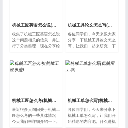
机械工匠英语怎么说(机械工人英语怎么读)
机械工具论文怎么写(机械相关论文)
收集了机械工匠英语怎么说
各位同学们，今天来跟大家
这个问题相关的信息，并进
分享一下机械工具论文怎么
行了分类整理，现在分享给
写，让我们一起来研究一下
大家。机械工匠英语怎么
吧。机械工具论文怎么写论
说？在英语中，机械工匠可
文是一篇系统性的研究报
以被称为Mech...
告，对于机械...
机械工匠怎么考(机械工匠事迹)
机械工单怎么写(机械用工单)
最近很多人询问关于机械工
各位同学们，今天来分享下
匠怎么考的一些具体情况，
机械工单怎么写，让我们开
今天我们来详细介绍一下。
始精彩的内容吧。什么是机
机械工匠考试机械工匠是一
械工单？机械工单是指在机