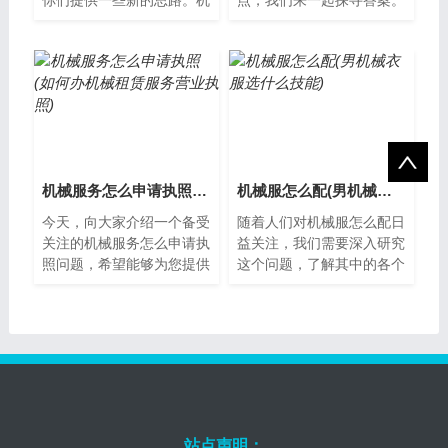
你们提供一些新的思路。机
点，我们来一起探寻答案。
械服务方案怎么写机械服务
机械服务内容怎么写机械服
方案是指针对机械设备的维
务是指为客户提供机械设备
护、保养和...
维修、保养...
机械服务怎么申请执照(如何办机械租赁服务营业执照)
机械服怎么配(男机械衣服选什么技能)
今天，向大家介绍一个备受
随着人们对机械服怎么配日
关注的机械服务怎么申请执
益关注，我们需要深入研究
照问题，希望能够为您提供
这个问题，了解其中的各个
帮助，让我们一起了解下
方面。机械服怎么配？机械
吧。申请机械服务执照的步
服是一种非常酷炫的服装，
骤要成为一名...
但是如果不...
站点声明：